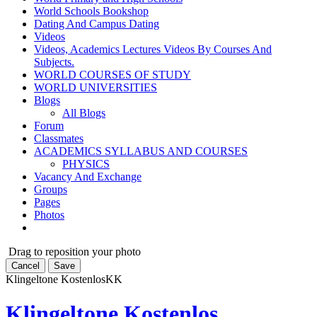
World Schools Bookshop
Dating And Campus Dating
Videos
Videos, Academics Lectures Videos By Courses And
Subjects.
WORLD COURSES OF STUDY
WORLD UNIVERSITIES
Blogs
All Blogs
Forum
Classmates
ACADEMICS SYLLABUS AND COURSES
PHYSICS
Vacancy And Exchange
Groups
Pages
Photos
Drag to reposition your photo
Cancel
Save
Klingeltone Kostenlos
KK
Klingeltone Kostenlos