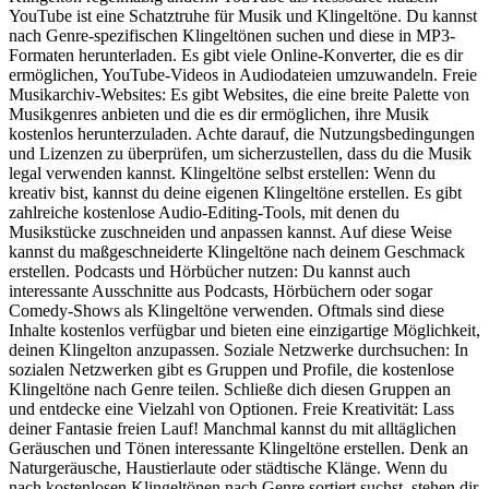
YouTube ist eine Schatztruhe für Musik und Klingeltöne. Du kannst
nach Genre-spezifischen Klingeltönen suchen und diese in MP3-
Formaten herunterladen. Es gibt viele Online-Konverter, die es dir
ermöglichen, YouTube-Videos in Audiodateien umzuwandeln. Freie
Musikarchiv-Websites: Es gibt Websites, die eine breite Palette von
Musikgenres anbieten und die es dir ermöglichen, ihre Musik
kostenlos herunterzuladen. Achte darauf, die Nutzungsbedingungen
und Lizenzen zu überprüfen, um sicherzustellen, dass du die Musik
legal verwenden kannst. Klingeltöne selbst erstellen: Wenn du
kreativ bist, kannst du deine eigenen Klingeltöne erstellen. Es gibt
zahlreiche kostenlose Audio-Editing-Tools, mit denen du
Musikstücke zuschneiden und anpassen kannst. Auf diese Weise
kannst du maßgeschneiderte Klingeltöne nach deinem Geschmack
erstellen. Podcasts und Hörbücher nutzen: Du kannst auch
interessante Ausschnitte aus Podcasts, Hörbüchern oder sogar
Comedy-Shows als Klingeltöne verwenden. Oftmals sind diese
Inhalte kostenlos verfügbar und bieten eine einzigartige Möglichkeit,
deinen Klingelton anzupassen. Soziale Netzwerke durchsuchen: In
sozialen Netzwerken gibt es Gruppen und Profile, die kostenlose
Klingeltöne nach Genre teilen. Schließe dich diesen Gruppen an
und entdecke eine Vielzahl von Optionen. Freie Kreativität: Lass
deiner Fantasie freien Lauf! Manchmal kannst du mit alltäglichen
Geräuschen und Tönen interessante Klingeltöne erstellen. Denk an
Naturgeräusche, Haustierlaute oder städtische Klänge. Wenn du
nach kostenlosen Klingeltönen nach Genre sortiert suchst, stehen dir