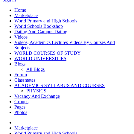
Home
Marketplace
World Primary and High Schools
World Schools Bookshop
Dating And Campus Dating
Videos
Videos, Academics Lectures Videos By Courses And
Subjects.
WORLD COURSES OF STUDY
WORLD UNIVERSITIES
Blogs
All Blogs
Forum
Classmates
ACADEMICS SYLLABUS AND COURSES
PHYSICS
Vacancy And Exchange
Groups
Pages
Photos
Marketplace
World Primary and High Schools