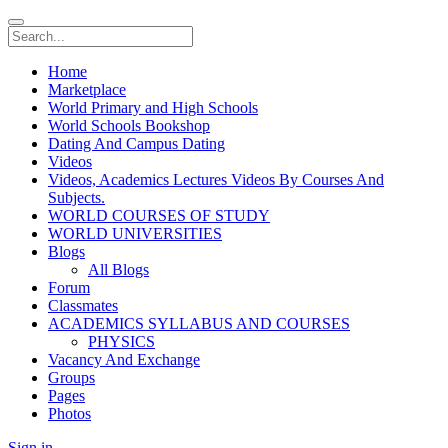
Home
Marketplace
World Primary and High Schools
World Schools Bookshop
Dating And Campus Dating
Videos
Videos, Academics Lectures Videos By Courses And
Subjects.
WORLD COURSES OF STUDY
WORLD UNIVERSITIES
Blogs
All Blogs
Forum
Classmates
ACADEMICS SYLLABUS AND COURSES
PHYSICS
Vacancy And Exchange
Groups
Pages
Photos
Sign in